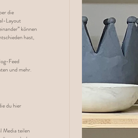
er die 
ial-Layout 
neinander” können 
ntschieden hast, 
Blog-Feed 
ten und mehr. 
ie du hier 
l Media teilen 